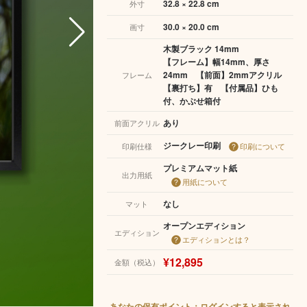
32.8 × 22.8 cm
外寸
30.0 × 20.0 cm
画寸
木製ブラック 14mm
【フレーム】幅14mm、厚さ
24mm 【前面】2mmアクリル
フレーム
【裏打ち】有 【付属品】ひも
付、かぶせ箱付
あり
前面アクリル
ジークレー印刷
印刷仕様
印刷について
プレミアムマット紙
出力用紙
用紙について
なし
マット
オープンエディション
エディション
エディションとは？
¥12,895
金額（税込）
あなたの保有ポイント：ログインすると表示され