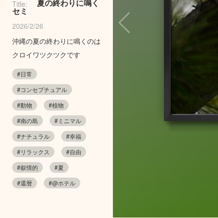
夏の終わりに鳴く
Title:
セミ
2026/2/26
沖縄の夏の終わりに鳴くのは
クロイワツクツクです
#日常
#コンセプチュアル
#動物
#植物
#南の島
#ミニマル
#ナチュラル
#幸福
#リラックス
#自由
#叙情的
#夏
#還暦
#@ホテル