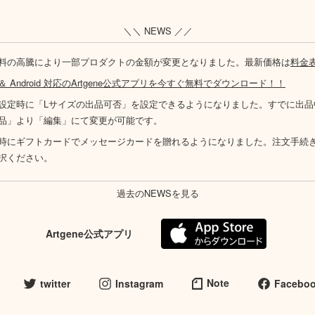
＼＼ NEWS ／／
料の高騰により一部プロダクトの金額が変更となりました。最新価格は
料金
S ＆ Android 対応のArtgene公式アプリを今すぐ無料でダウンロード！！
設定時に「Lサイズの出品可否」を設定できるようになりました。すでに出品
品」より「編集」にて変更が可能です。
時にギフトカードでメッセージカードを贈れるようになりました。注文手続
択ください。
過去のNEWSを見る
Artgene公式アプリ
Note
twitter
Instagram
Facebo