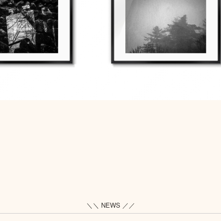
＼＼ NEWS ／／