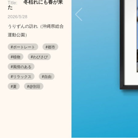
冬枯れにも春が来
Title:
た
2026/5/28
うりずんの訪れ（沖縄県総合
運動公園）
#ポートレート
#都市
#植物
#わびさび
#風情のある
#リラックス
#自由
#夏
#@別荘