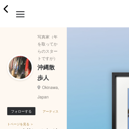
写真家（年
を取ってか
らのスター
トですが）
沖縄散
歩人
Okinawa,
Japan
フォローする
アーティス
トページを見る ＞