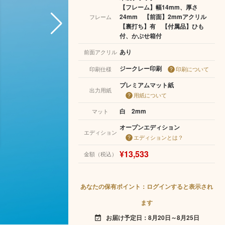
【フレーム】幅14mm、厚さ
24mm 【前面】2mmアクリル
フレーム
【裏打ち】有 【付属品】ひも
付、かぶせ箱付
あり
前面アクリル
ジークレー印刷
印刷仕様
印刷について
プレミアムマット紙
出力用紙
用紙について
白 2mm
マット
オープンエディション
エディション
エディションとは？
¥13,533
金額（税込）
あなたの保有ポイント：ログインすると表示され
ます
お届け予定日：8月20日～8月25日
event_available