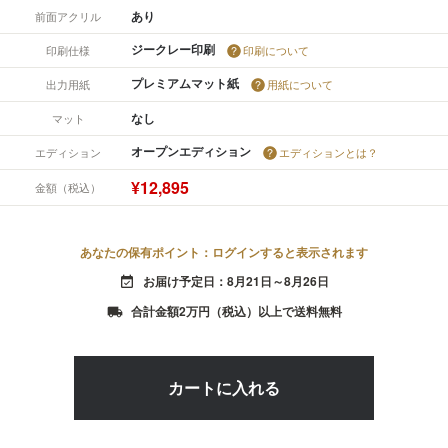
あり
前面アクリル
ジークレー印刷
印刷仕様
印刷について
プレミアムマット紙
出力用紙
用紙について
なし
マット
オープンエディション
エディション
エディションとは？
¥12,895
金額（税込）
あなたの保有ポイント：ログインすると表示されます
お届け予定日：8月21日～8月26日
event_available
合計金額2万円（税込）以上で送料無料
local_shipping