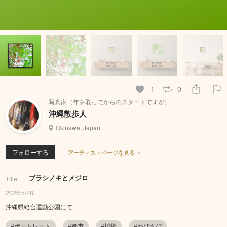
1
0
写真家（年を取ってからのスタートですが）
沖縄散歩人
Okinawa, Japan
フォローする
アーティストページを見る ＞
ブラシノキとメジロ
Title:
2026/5/28
沖縄県総合運動公園にて
#ポートレート
#都市
#植物
#わびさび