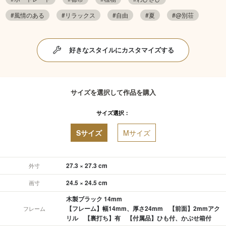
#風情のある
#リラックス
#自由
#夏
#@別荘
好きなスタイルにカスタマイズする
サイズを選択して作品を購入
サイズ選択：
Sサイズ
Mサイズ
27.3 × 27.3 cm
外寸
24.5 × 24.5 cm
画寸
木製ブラック 14mm
【フレーム】幅14mm、厚さ24mm 【前面】2mmアク
フレーム
リル 【裏打ち】有 【付属品】ひも付、かぶせ箱付