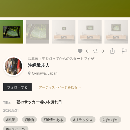
0
0
写真家（年を取ってからのスタートですが）
沖縄散歩人
Okinawa, Japan
フォローする
アーティストページを見る ＞
朝のサッカー場の木漏れ日
Title:
2026/5/31
#風景
#動物
#風情のある
#リラックス
#ほのぼの
#@スイーツ