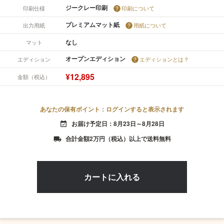
ジークレー印刷
印刷仕様
印刷について
プレミアムマット紙
出力用紙
用紙について
なし
マット
オープンエディション
エディション
エディションとは？
¥12,895
金額（税込）
あなたの保有ポイント：ログインすると表示されます
お届け予定日：8月23日～8月28日
event_available
合計金額2万円（税込）以上で送料無料
local_shipping