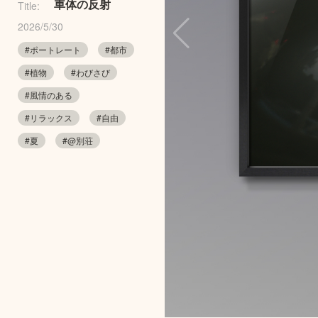
車体の反射
Title:
2026/5/30
#ポートレート
#都市
#植物
#わびさび
#風情のある
#リラックス
#自由
#夏
#@別荘