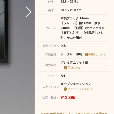
32.8 × 22.8 cm
外寸
30.0 × 20.0 cm
画寸
木製ブラック 14mm
【フレーム】幅14mm、厚さ
24mm 【前面】2mmアクリル
フレーム
【裏打ち】有 【付属品】ひも
付、かぶせ箱付
あり
前面アクリル
ジークレー印刷
印刷仕様
印刷について
プレミアムマット紙
出力用紙
用紙について
なし
マット
オープンエディション
エディション
エディションとは？
¥12,895
金額（税込）
あなたの保有ポイント：ログインすると表示され