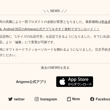
＼＼ NEWS ／／
料の高騰により一部プロダクトの金額が変更となりました。最新価格は
料金
S ＆ Android 対応のArtgene公式アプリを今すぐ無料でダウンロード！！
設定時に「Lサイズの出品可否」を設定できるようになりました。すでに出品
品」より「編集」にて変更が可能です。
時にギフトカードでメッセージカードを贈れるようになりました。注文手続
択ください。
過去のNEWSを見る
Artgene公式アプリ
Note
twitter
Instagram
Facebo