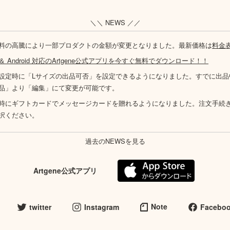
＼＼ NEWS ／／
料の高騰により一部プロダクトの金額が変更となりました。最新価格は
料金
S ＆ Android 対応のArtgene公式アプリを今すぐ無料でダウンロード！！
設定時に「Lサイズの出品可否」を設定できるようになりました。すでに出品
品」より「編集」にて変更が可能です。
時にギフトカードでメッセージカードを贈れるようになりました。注文手続
択ください。
過去のNEWSを見る
Artgene公式アプリ
Note
twitter
Instagram
Facebo