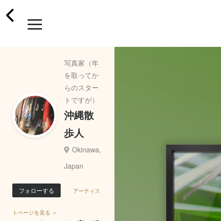
写真家（年
を取ってか
らのスター
トですが）
沖縄散
歩人
Okinawa,
Japan
フォローする
アーティス
トページを見る ＞