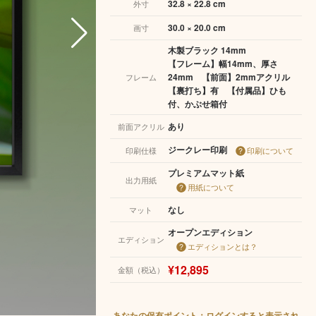
32.8 × 22.8 cm
外寸
30.0 × 20.0 cm
画寸
木製ブラック 14mm
【フレーム】幅14mm、厚さ
24mm 【前面】2mmアクリル
フレーム
【裏打ち】有 【付属品】ひも
付、かぶせ箱付
あり
前面アクリル
ジークレー印刷
印刷仕様
印刷について
プレミアムマット紙
出力用紙
用紙について
なし
マット
オープンエディション
エディション
エディションとは？
¥12,895
金額（税込）
あなたの保有ポイント：ログインすると表示され