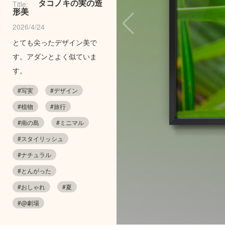
タコノキの実の造
Title:
形美
2026/4/24
とても尖ったデザイン美で
す。アダンとよく似ていま
す。
#写実
#デザイン
#植物
#旅行
#南の島
#ミニマル
#スタイリッシュ
#ナチュラル
#とんがった
#おしゃれ
#夏
#@劇場