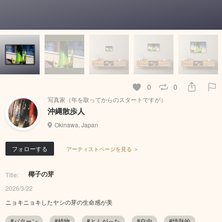
0
0
写真家（年を取ってからのスタートですが）
沖縄散歩人
Okinawa, Japan
フォローする
アーティストページを見る ＞
椰子の芽
Title:
2026/3/22
ニョキニョキしたヤシの芽の生命感が美
#パターン
#植物
#とんがった
#自由
#情熱的