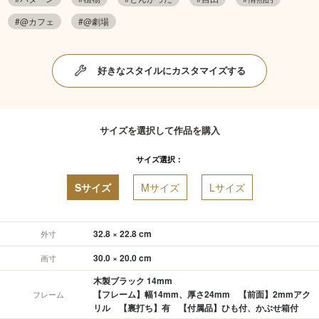
#@カフェ
#@劇場
好きなスタイルにカスタマイズする
サイズを選択して作品を購入
サイズ選択：
Sサイズ
Mサイズ
Lサイズ
32.8 × 22.8 cm
外寸
30.0 × 20.0 cm
画寸
木製ブラック 14mm
【フレーム】幅14mm、厚さ24mm 【前面】2mmアク
フレーム
リル 【裏打ち】有 【付属品】ひも付、かぶせ箱付