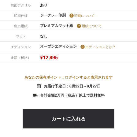
あり
前面アクリル
ジークレー印刷
印刷仕様
印刷について
プレミアムマット紙
出力用紙
用紙について
なし
マット
オープンエディション
エディション
エディションとは？
¥12,895
金額（税込）
あなたの保有ポイント：ログインすると表示されます
お届け予定日：8月22日～8月27日
event_available
合計金額2万円（税込）以上で送料無料
local_shipping