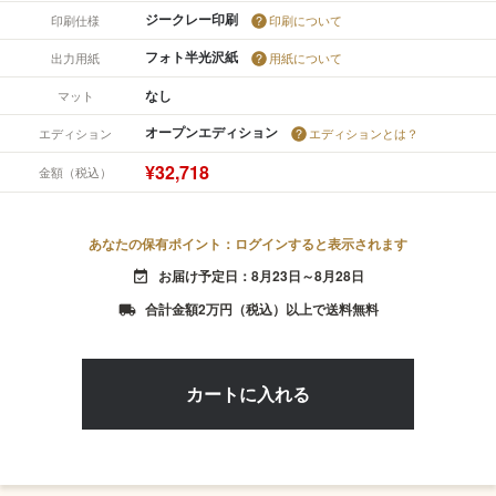
ジークレー印刷
印刷仕様
印刷について
フォト半光沢紙
出力用紙
用紙について
なし
マット
オープンエディション
エディション
エディションとは？
¥32,718
金額（税込）
あなたの保有ポイント：ログインすると表示されます
お届け予定日：8月23日～8月28日
event_available
合計金額2万円（税込）以上で送料無料
local_shipping