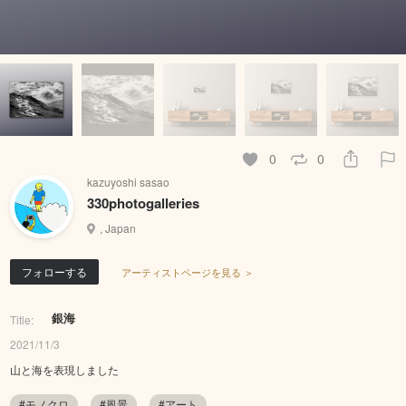
0
0
kazuyoshi sasao
330photogalleries
, Japan
フォローする
アーティストページを見る ＞
銀海
Title:
2021/11/3
山と海を表現しました
#モノクロ
#風景
#アート