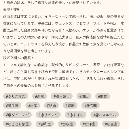
と自然の対比、そして孤独な旅路の美しさが表現されています。
表現と技術：
画面全体は非常に明るいハイキーなトーンで統一され、海、砂浜、空の境界が
曖昧になっています。中央には、ウェットスーツ姿でサーフボードを抱え、水
面に反射した自身の影を伴いながら歩く人物のシルエットが小さく配置されて
います。この人物の小ささが、海の広大さと、個人の内省的な感情を際立たせ
ています。コントラストを抑えた表現が、作品に幻想的で夢を見ているかのよ
うな雰囲気を醸し出しています。
設置空間への提案：
ミニマルで詩的なこの作品は、現代的なリビングルーム、書斎、または寝室な
ど、静けさと落ち着きを求める空間に最適です。そのモノクロームのシンプル
さは、空間に広がりと洗練された雰囲気をもたらし、見る人に旅や孤独、そし
て自然への畏敬の念を感じさせるでしょう。
#クリスマス
#新居
#引っ越し
#開店
#開業
#誕生日
#出産
#結婚
#還暦
#@玄関
#@ダイニング
#@リビング
#@トイレ
#@バスルーム
#@こども部屋
#@和室
#@寝室
#@洋室
#@書斎