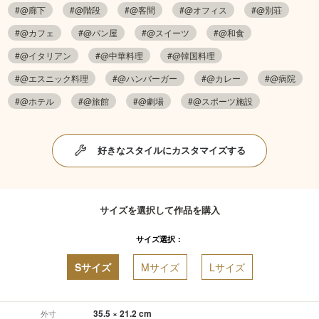
#@廊下
#@階段
#@客間
#@オフィス
#@別荘
#@カフェ
#@パン屋
#@スイーツ
#@和食
#@イタリアン
#@中華料理
#@韓国料理
#@エスニック料理
#@ハンバーガー
#@カレー
#@病院
#@ホテル
#@旅館
#@劇場
#@スポーツ施設
好きなスタイルにカスタマイズする
サイズを選択して作品を購入
サイズ選択：
Sサイズ
Mサイズ
Lサイズ
35.5 × 21.2 cm
外寸