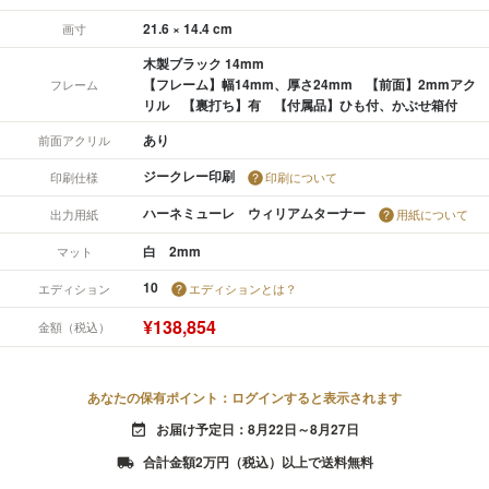
21.6 × 14.4 cm
画寸
木製ブラック 14mm
【フレーム】幅14mm、厚さ24mm 【前面】2mmアク
フレーム
リル 【裏打ち】有 【付属品】ひも付、かぶせ箱付
あり
前面アクリル
ジークレー印刷
印刷仕様
印刷について
ハーネミューレ ウィリアムターナー
出力用紙
用紙について
白 2mm
マット
10
エディション
エディションとは？
¥138,854
金額（税込）
あなたの保有ポイント：ログインすると表示されます
お届け予定日：8月22日～8月27日
event_available
合計金額2万円（税込）以上で送料無料
local_shipping