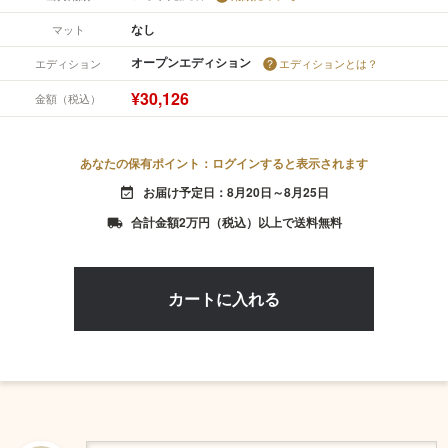
なし
マット
オープンエディション
エディション
エディションとは？
¥30,126
金額（税込）
あなたの保有ポイント：ログインすると表示されます
お届け予定日：8月20日～8月25日
event_available
合計金額2万円（税込）以上で送料無料
local_shipping