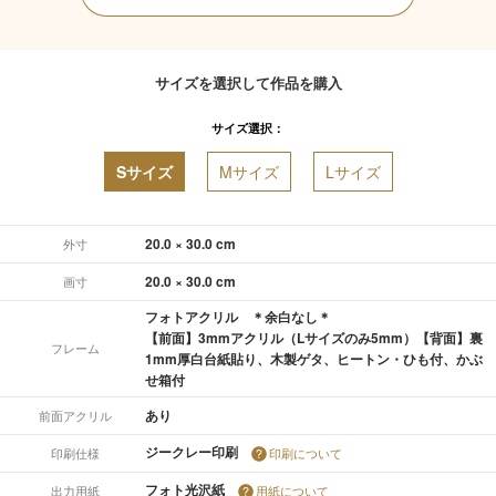
サイズを選択して作品を購入
サイズ選択：
Sサイズ
Mサイズ
Lサイズ
20.0 × 30.0 cm
外寸
20.0 × 30.0 cm
画寸
フォトアクリル ＊余白なし＊
【前面】3mmアクリル（Lサイズのみ5mm）【背面】裏
フレーム
1mm厚白台紙貼り、木製ゲタ、ヒートン・ひも付、かぶ
せ箱付
あり
前面アクリル
ジークレー印刷
印刷仕様
印刷について
フォト光沢紙
出力用紙
用紙について