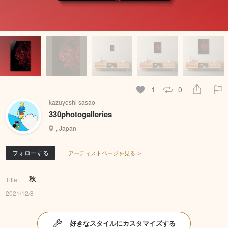
1
0
kazuyoshi sasao
330photogalleries
, Japan
フォローする
アーティストページを見る ＞
秋
Title:
2021/12/8
好きなスタイルにカスタマイズする