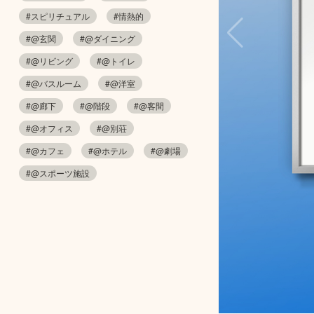
#スピリチュアル
#情熱的
#@玄関
#@ダイニング
#@リビング
#@トイレ
#@バスルーム
#@洋室
#@廊下
#@階段
#@客間
#@オフィス
#@別荘
#@カフェ
#@ホテル
#@劇場
#@スポーツ施設