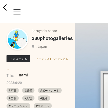
kazuyoshi sasao
330photogalleries
, Japan
フォローする
アーティストページを見る
＞
nami
Title:
2023/9/20
#写実
#風景
#ポートレート
#自然
#人物
#生命
#ファッション
#スポーツ