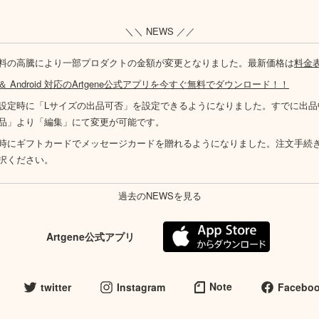
＼＼ NEWS ／／
料の高騰により一部プロダクトの金額が変更となりました。最新価格は
料金
S ＆ Android 対応のArtgene公式アプリを今すぐ無料でダウンロード！！
設定時に「Lサイズの出品可否」を設定できるようになりました。すでに出品
品」より「編集」にて変更が可能です。
時にギフトカードでメッセージカードを贈れるようになりました。注文手続
択ください。
過去のNEWSを見る
Artgene公式アプリ
Note
twitter
Instagram
Facebo