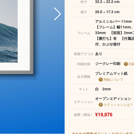
32.2 × 22.2 cm
外寸
26.0 × 17.3 cm
画寸
アルミシルバー 11mm
【フレーム】幅11mm
33mm 【前面】2m
フレーム
【裏打ち】有 【付属
付、かぶせ箱付
あり
前面アクリル
ジークレー印刷
印刷仕様
印
プレミアムマット紙
出力用紙
用紙について
白 2mm
マット
オープンエディション
エディション
エディションとは？
¥19,976
金額（税込）
あなたの保有ポイント：ログインする