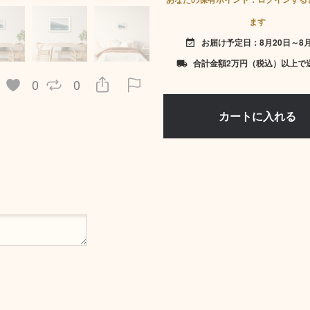
ます
お届け予定日：8月20日～8月
event_available
合計金額2万円（税込）以上で
local_shipping
0
0