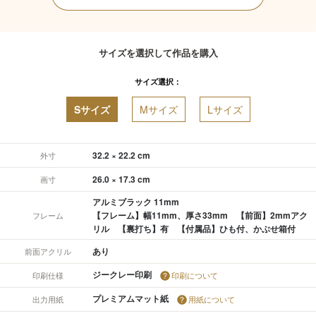
サイズを選択して作品を購入
サイズ選択：
Sサイズ
Mサイズ
Lサイズ
32.2 × 22.2 cm
外寸
26.0 × 17.3 cm
画寸
アルミブラック 11mm
【フレーム】幅11mm、厚さ33mm 【前面】2mmアク
フレーム
リル 【裏打ち】有 【付属品】ひも付、かぶせ箱付
あり
前面アクリル
ジークレー印刷
印刷仕様
印刷について
プレミアムマット紙
出力用紙
用紙について