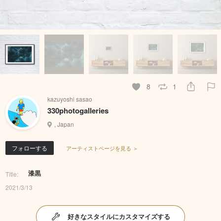
8
1
kazuyoshi sasao
330photogalleries
, Japan
フォローする
アーティストページを見る ＞
漆黒
Title:
2021/3/13
好きなスタイルにカスタマイズする