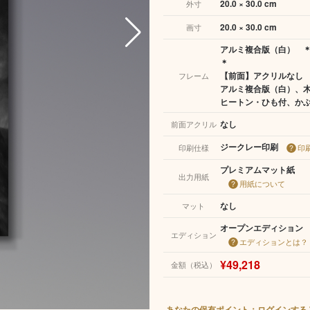
20.0 × 30.0 cm
外寸
20.0 × 30.0 cm
画寸
アルミ複合版（白） 
＊
【前面】アクリルなし
フレーム
アルミ複合版（白）、
ヒートン・ひも付、か
なし
前面アクリル
ジークレー印刷
印刷仕様
印
プレミアムマット紙
出力用紙
用紙について
なし
マット
オープンエディション
エディション
エディションとは？
¥49,218
金額（税込）
あなたの保有ポイント：ログインする