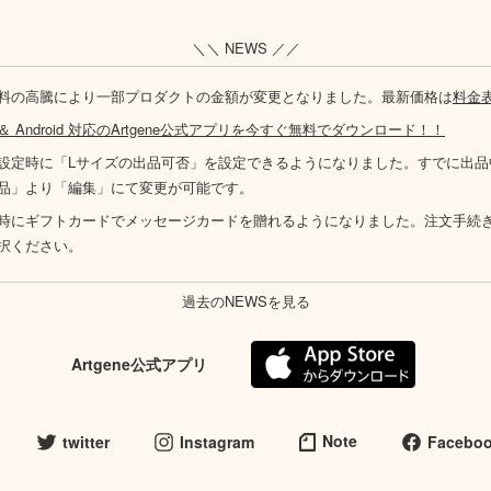
＼＼ NEWS ／／
料の高騰により一部プロダクトの金額が変更となりました。最新価格は
料金
S ＆ Android 対応のArtgene公式アプリを今すぐ無料でダウンロード！！
設定時に「Lサイズの出品可否」を設定できるようになりました。すでに出品
品」より「編集」にて変更が可能です。
時にギフトカードでメッセージカードを贈れるようになりました。注文手続
択ください。
過去のNEWSを見る
Artgene公式アプリ
Note
twitter
Instagram
Facebo