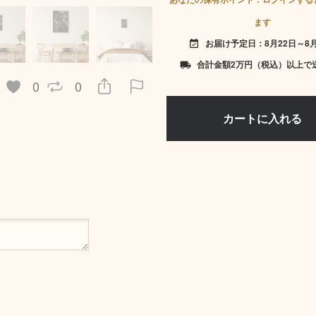
ます
お届け予定日：8月22日～8月
event_available
合計金額2万円（税込）以上で
local_shipping
0
0