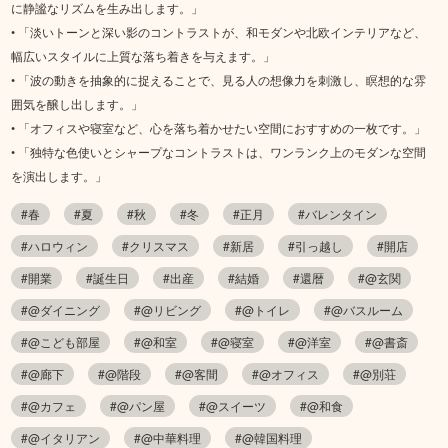
に静謐なリズムを生み出します。」
• 「淡いトーンと深い影のコントラストが、和モダンや北欧インテリアなど、
幅広いスタイルに上質な落ち着きを与えます。」
• 「波の動きを抽象的に捉えることで、見る人の想像力を刺激し、瞑想的な雰
囲気を醸し出します。」
• 「オフィスや寝室など、心を落ち着かせたい空間におすすめの一枚です。」
• 「独特な色使いとシャープなコントラストは、ワンランク上のモダンな空間
を演出します。」
#春
#夏
#秋
#冬
#正月
#バレンタイン
#ハロウィン
#クリスマス
#新居
#引っ越し
#開店
#開業
#誕生日
#出産
#結婚
#還暦
#@玄関
#@ダイニング
#@リビング
#@トイレ
#@バスルーム
#@こども部屋
#@和室
#@寝室
#@洋室
#@書斎
#@廊下
#@階段
#@客間
#@オフィス
#@別荘
#@カフェ
#@パン屋
#@スイーツ
#@和食
#@イタリアン
#@中華料理
#@韓国料理