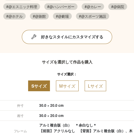
#@エスニック料理
#@ハンバーガー
#@カレー
#@病院
#@ホテル
#@旅館
#@劇場
#@スポーツ施設
好きなスタイルにカスタマイズする
サイズを選択して作品を購入
サイズ選択：
Sサイズ
Mサイズ
Lサイズ
30.0 × 20.0 cm
外寸
30.0 × 20.0 cm
画寸
アルミ複合版（白） ＊余白なし＊
【前面】アクリルなし 【背面】アルミ複合版（白）、木
フレーム