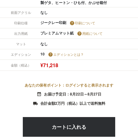
製ゲタ、ヒートン・ひも付、かぶせ箱付
なし
前面アクリル
ジークレー印刷
印刷仕様
印刷について
プレミアムマット紙
出力用紙
用紙について
なし
マット
10
エディション
エディションとは？
¥71,218
金額（税込）
あなたの保有ポイント：ログインすると表示されます
お届け予定日：8月22日～8月27日
event_available
合計金額2万円（税込）以上で送料無料
local_shipping