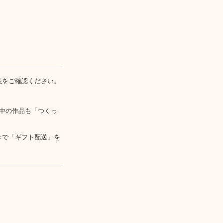
表
をご確認ください。
中の作品も「つくっ
きで「ギフト配送」を