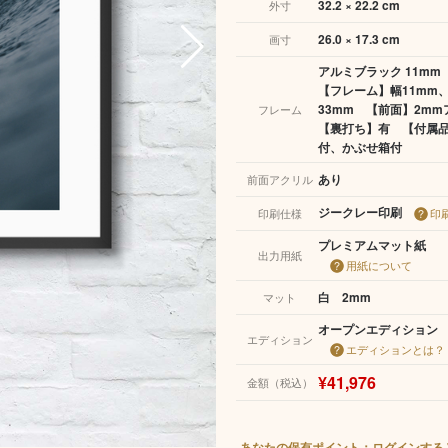
32.2 × 22.2 cm
外寸
26.0 × 17.3 cm
画寸
アルミブラック 11mm
【フレーム】幅11mm
33mm 【前面】2m
フレーム
【裏打ち】有 【付属
付、かぶせ箱付
あり
前面アクリル
ジークレー印刷
印刷仕様
印
プレミアムマット紙
出力用紙
用紙について
白 2mm
マット
オープンエディション
エディション
エディションとは？
¥41,976
金額（税込）
あなたの保有ポイント：ログインする