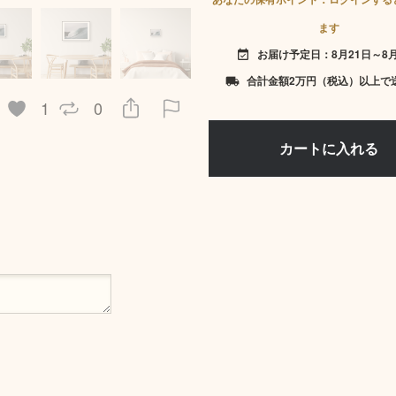
ます
お届け予定日：8月21日～8月
event_available
合計金額2万円（税込）以上で
local_shipping
1
0