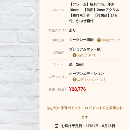
【フレーム】幅18mm、厚さ
18mm 【前面】2mmアクリル
フレーム
【裏打ち】有 【付属品】ひも
付、かぶせ箱付
あり
前面アクリル
ジークレー印刷
印刷仕様
印刷について
プレミアムマット紙
出力用紙
用紙について
黒 2mm
マット
オープンエディション
エディション
エディションとは？
¥28,776
金額（税込）
あなたの保有ポイント：ログインすると表示され
ます
お届け予定日：8月21日～8月26日
event_available