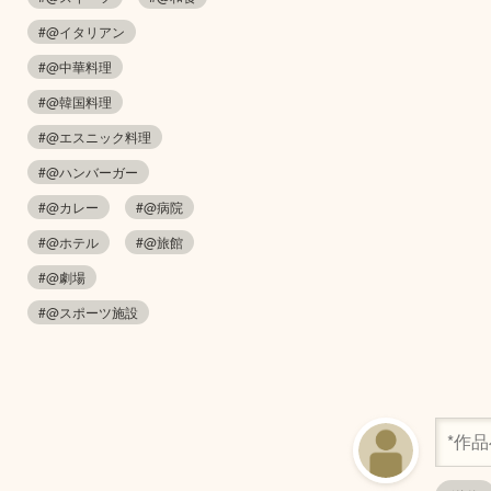
#@イタリアン
#@中華料理
#@韓国料理
#@エスニック料理
#@ハンバーガー
#@カレー
#@病院
#@ホテル
#@旅館
#@劇場
#@スポーツ施設