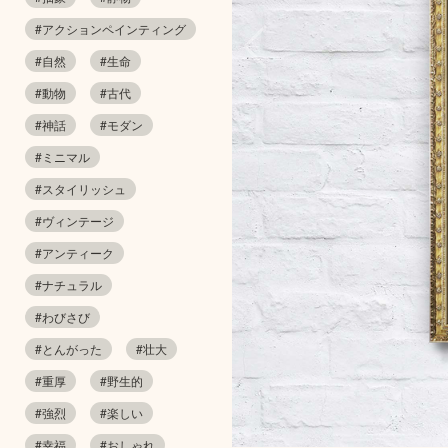
#アクションペインティング
#自然
#生命
#動物
#古代
#神話
#モダン
#ミニマル
#スタイリッシュ
#ヴィンテージ
#アンティーク
#ナチュラル
#わびさび
#とんがった
#壮大
#重厚
#野生的
#強烈
#楽しい
#幸福
#おしゃれ