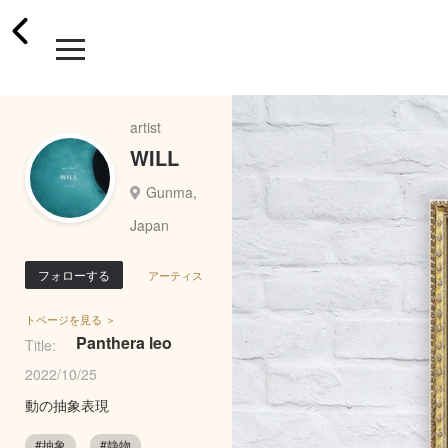
artist
WILL
Gunma,
Japan
フォローする
アーティス
トページを見る ＞
Panthera leo
Title:
2022/10/25
動の抽象表現
#抽象
#静物