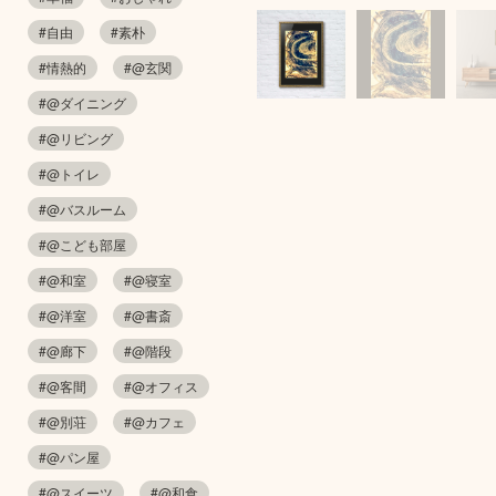
#自由
#素朴
#情熱的
#@玄関
#@ダイニング
#@リビング
#@トイレ
#@バスルーム
#@こども部屋
#@和室
#@寝室
#@洋室
#@書斎
#@廊下
#@階段
#@客間
#@オフィス
#@別荘
#@カフェ
#@パン屋
#@スイーツ
#@和食