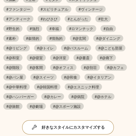
#ファンタジー
#スピリチュアル
#ヴィンテージ
#アンティーク
#わびさび
#とんがった
#壮大
#野生的
#強烈
#幸福
#ロマンチック
#自由
#素朴
#叙情的
#情熱的
#@玄関
#@ダイニング
#@リビング
#@トイレ
#@バスルーム
#@こども部屋
#@和室
#@寝室
#@洋室
#@書斎
#@廊下
#@階段
#@客間
#@オフィス
#@別荘
#@カフェ
#@パン屋
#@スイーツ
#@和食
#@イタリアン
#@中華料理
#@韓国料理
#@エスニック料理
#@ハンバーガー
#@カレー
#@病院
#@ホテル
#@旅館
#@劇場
#@スポーツ施設
好きなスタイルにカスタマイズする