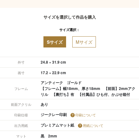
サイズを選択して作品を購入
サイズ選択：
Sサイズ
Mサイズ
24.8 × 31.9 cm
外寸
17.2 × 22.9 cm
画寸
アンティーク ゴールド
【フレーム】幅18mm、厚さ18mm 【前面】2mmアク
フレーム
リル 【裏打ち】有 【付属品】ひも付、かぶせ箱付
あり
前面アクリル
ジークレー印刷
印刷仕様
印刷について
プレミアムマット紙
出力用紙
用紙について
黒 2mm
マット