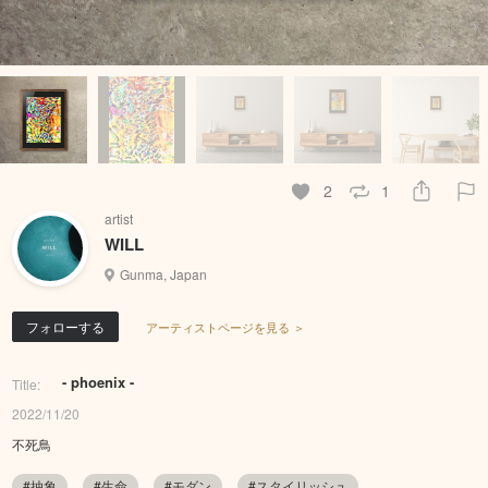
2
1
artist
WILL
Gunma, Japan
フォローする
アーティストページを見る ＞
- phoenix -
Title:
2022/11/20
不死鳥
#抽象
#生命
#モダン
#スタイリッシュ