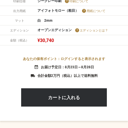
ジークレー印刷
印刷仕様
印刷について
アイフォトモロー（粗目）
出力用紙
用紙について
白 2mm
マット
オープンエディション
エディション
エディションとは？
¥30,740
金額（税込）
あなたの保有ポイント：ログインすると表示されます
お届け予定日：8月23日～8月28日
event_available
合計金額2万円（税込）以上で送料無料
local_shipping