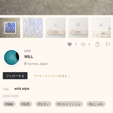
1
1
artist
WILL
Gunma, Japan
フォローする
アーティストページを見る ＞
wild style
Title:
2022/12/29
#抽象
#自然
#モダン
#スタイリッシュ
#おしゃれ