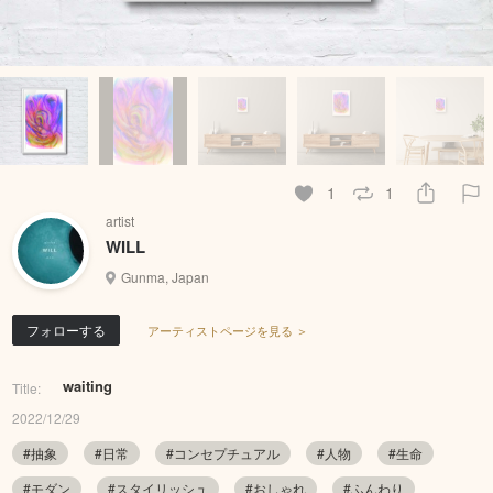
1
1
artist
WILL
Gunma, Japan
フォローする
アーティストページを見る ＞
waiting
Title:
2022/12/29
#抽象
#日常
#コンセプチュアル
#人物
#生命
#モダン
#スタイリッシュ
#おしゃれ
#ふんわり