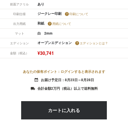
あり
前面アクリル
ジークレー印刷
印刷仕様
印刷について
和紙
出力用紙
用紙について
白 2mm
マット
オープンエディション
エディション
エディションとは？
¥30,741
金額（税込）
あなたの保有ポイント：ログインすると表示されます
お届け予定日：8月23日～8月28日
event_available
合計金額2万円（税込）以上で送料無料
local_shipping