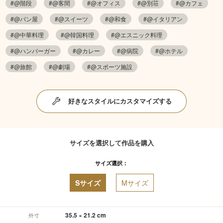
#@階段
#@客間
#@オフィス
#@別荘
#@カフェ
#@パン屋
#@スイーツ
#@和食
#@イタリアン
#@中華料理
#@韓国料理
#@エスニック料理
#@ハンバーガー
#@カレー
#@病院
#@ホテル
#@旅館
#@劇場
#@スポーツ施設
好きなスタイルにカスタマイズする
サイズを選択して作品を購入
サイズ選択：
Sサイズ
Mサイズ
35.5 × 21.2 cm
外寸