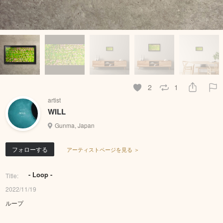
2
1
artist
WILL
Gunma, Japan
フォローする
アーティストページを見る ＞
- Loop -
Title:
2022/11/19
ループ