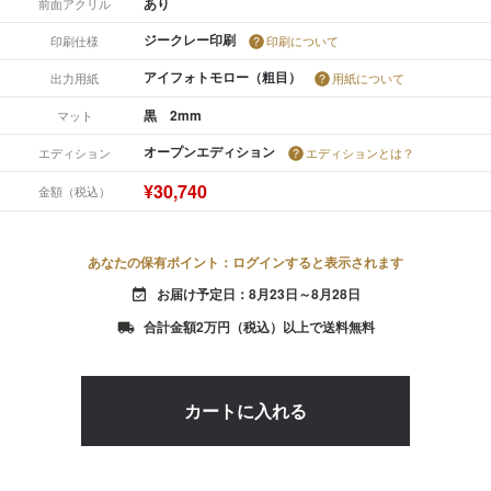
あり
前面アクリル
ジークレー印刷
印刷仕様
印刷について
アイフォトモロー（粗目）
出力用紙
用紙について
黒 2mm
マット
オープンエディション
エディション
エディションとは？
¥30,740
金額（税込）
あなたの保有ポイント：ログインすると表示されます
お届け予定日：8月23日～8月28日
event_available
合計金額2万円（税込）以上で送料無料
local_shipping