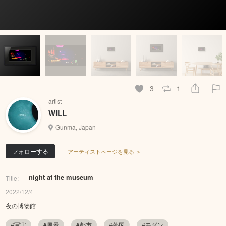
3
1
artist
WILL
Gunma, Japan
フォローする
アーティストページを見る ＞
night at the museum
Title:
2022/12/4
夜の博物館
#写実
#風景
#都市
#外国
#モダン