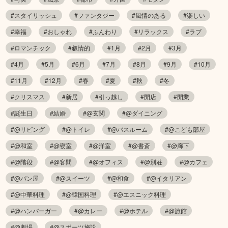
#スタイリッシュ
#ファンタジー
#風情のある
#楽しい
#幸福
#おしゃれ
#ふんわり
#リラックス
#ラブ
#ロマンチック
#叙情的
#1月
#2月
#3月
#4月
#5月
#6月
#7月
#8月
#9月
#10月
#11月
#12月
#春
#夏
#秋
#冬
#クリスマス
#新居
#引っ越し
#開店
#開業
#誕生日
#結婚
#@玄関
#@ダイニング
#@リビング
#@トイレ
#@バスルーム
#@こども部屋
#@和室
#@寝室
#@洋室
#@書斎
#@廊下
#@階段
#@客間
#@オフィス
#@別荘
#@カフェ
#@パン屋
#@スイーツ
#@和食
#@イタリアン
#@中華料理
#@韓国料理
#@エスニック料理
#@ハンバーガー
#@カレー
#@ホテル
#@旅館
#@劇場
#@スポーツ施設