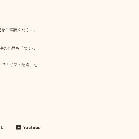
表
をご確認ください。
中の作品も「つくっ
きで「ギフト配送」を
ok
Youtube