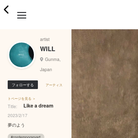
artist
WILL
Gunma,
Japan
フォローする
アーティス
トページを見る ＞
Like a dream
Title:
2023/2/17
夢のよう
#contemporaryart