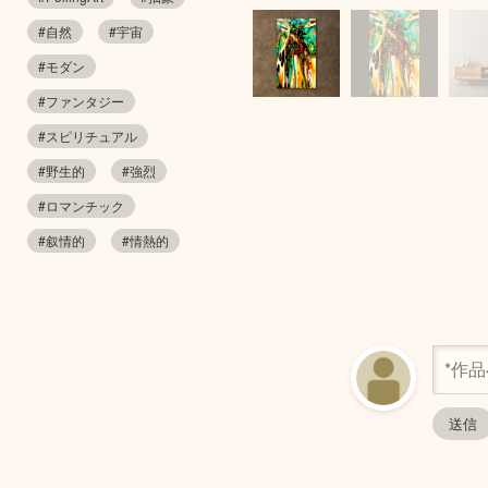
#自然
#宇宙
#モダン
#ファンタジー
#スピリチュアル
#野生的
#強烈
#ロマンチック
#叙情的
#情熱的