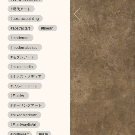
#現代アート
#abstractpainting
#abstractart
#fineart
#modernart
#modernabstract
#モダンアート
#mixedmedia
#ミクストメディア
#フルイドアート
#FluidArt
#ポーリングアート
#MixedMediaArt
#FluidAcrylicArt
#PollingArt
#抽象