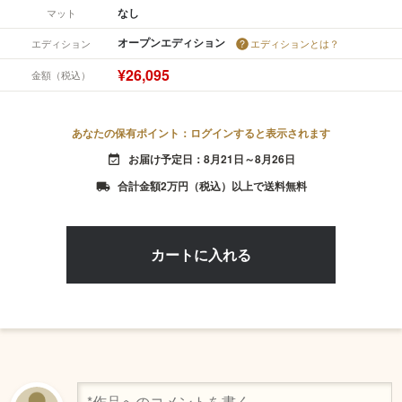
なし
マット
オープンエディション
エディション
エディションとは？
¥26,095
金額（税込）
あなたの保有ポイント：ログインすると表示されます
お届け予定日：8月21日～8月26日
event_available
合計金額2万円（税込）以上で送料無料
local_shipping