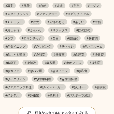
#写実
#風景
#自然
#未来
#宇宙
#モダン
#スタイリッシュ
#ファンタジー
#スピリチュアル
#ナチュラル
#壮大
#風情のある
#楽しい
#幸福
#おしゃれ
#ふんわり
#リラックス
#ほのぼの
#ラブ
#ロマンチック
#自由
#叙情的
#@玄関
#@ダイニング
#@リビング
#@トイレ
#@バスルーム
#@こども部屋
#@和室
#@寝室
#@洋室
#@書斎
#@廊下
#@階段
#@客間
#@オフィス
#@別荘
#@カフェ
#@パン屋
#@スイーツ
#@和食
#@イタリアン
#@中華料理
#@韓国料理
#@エスニック料理
#@ハンバーガー
#@カレー
#@病院
#@ホテル
#@旅館
#@劇場
#@スポーツ施設
好きなスタイルにカスタマイズする