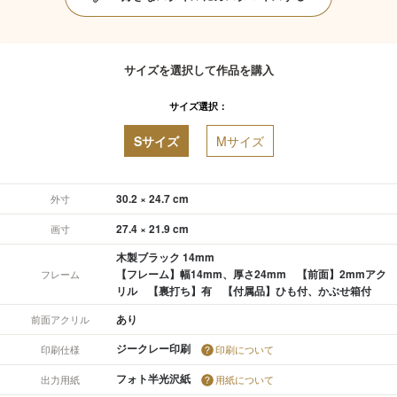
サイズを選択して作品を購入
サイズ選択：
Sサイズ
Mサイズ
30.2 × 24.7 cm
外寸
27.4 × 21.9 cm
画寸
木製ブラック 14mm
【フレーム】幅14mm、厚さ24mm 【前面】2mmアク
フレーム
リル 【裏打ち】有 【付属品】ひも付、かぶせ箱付
あり
前面アクリル
ジークレー印刷
印刷仕様
印刷について
フォト半光沢紙
出力用紙
用紙について