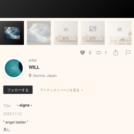
2
1
artist
WILL
Gunma, Japan
フォローする
アーティストページを見る ＞
- signs -
Title:
2022/11/12
" angel ladder "
兆し