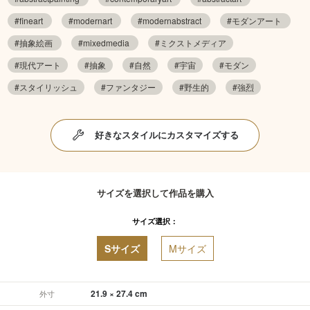
#fineart
#modernart
#modernabstract
#モダンアート
#抽象絵画
#mixedmedia
#ミクストメディア
#現代アート
#抽象
#自然
#宇宙
#モダン
#スタイリッシュ
#ファンタジー
#野生的
#強烈
好きなスタイルにカスタマイズする
サイズを選択して作品を購入
サイズ選択：
Sサイズ
Mサイズ
21.9 × 27.4 cm
外寸