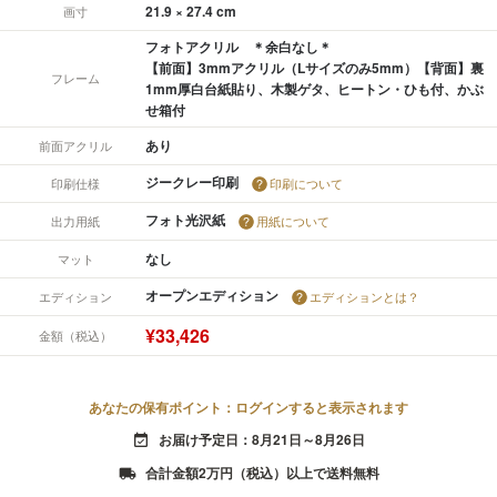
21.9 × 27.4 cm
画寸
フォトアクリル ＊余白なし＊
【前面】3mmアクリル（Lサイズのみ5mm）【背面】裏
フレーム
1mm厚白台紙貼り、木製ゲタ、ヒートン・ひも付、かぶ
せ箱付
あり
前面アクリル
ジークレー印刷
印刷仕様
印刷について
フォト光沢紙
出力用紙
用紙について
なし
マット
オープンエディション
エディション
エディションとは？
¥33,426
金額（税込）
あなたの保有ポイント：ログインすると表示されます
お届け予定日：8月21日～8月26日
event_available
合計金額2万円（税込）以上で送料無料
local_shipping