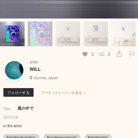
2
2
artist
WILL
Gunma, Japan
フォローする
アーティストページを見る ＞
風の中で
Title:
2023/2/8
in the wind
#abstractpainting
#contemporaryart
#abstractart