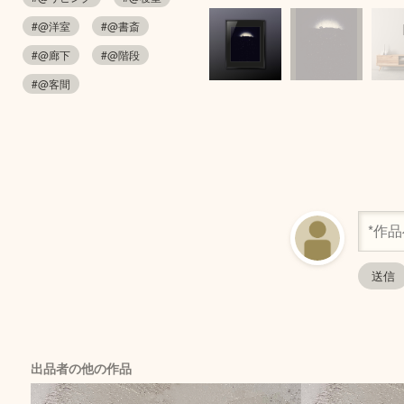
#@洋室
#@書斎
#@廊下
#@階段
#@客間
出品者の他の作品