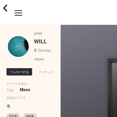
artist
WILL
Gunma,
Japan
フォローする
アーティス
トページを見る ＞
Mass
Title:
2024/11/10
塊
#写実
#抽象