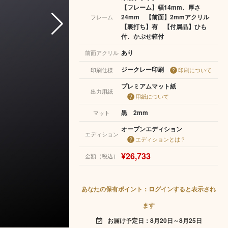
【フレーム】幅14mm、厚さ
24mm 【前面】2mmアクリル
フレーム
【裏打ち】有 【付属品】ひも
付、かぶせ箱付
あり
前面アクリル
ジークレー印刷
印刷仕様
印刷について
プレミアムマット紙
出力用紙
用紙について
黒 2mm
マット
オープンエディション
エディション
エディションとは？
¥26,733
金額（税込）
あなたの保有ポイント：ログインすると表示され
ます
お届け予定日：8月20日～8月25日
event_available