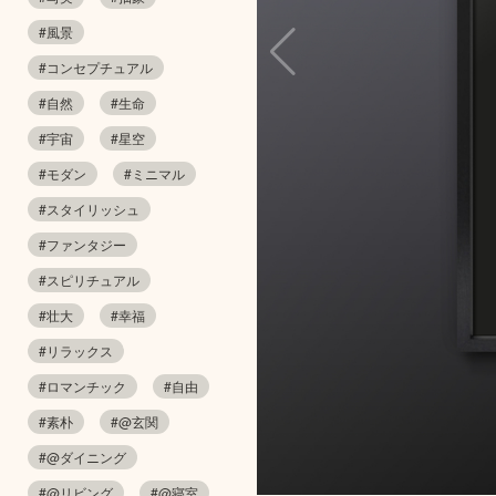
#風景
#コンセプチュアル
#自然
#生命
#宇宙
#星空
#モダン
#ミニマル
#スタイリッシュ
#ファンタジー
#スピリチュアル
#壮大
#幸福
#リラックス
#ロマンチック
#自由
#素朴
#@玄関
#@ダイニング
#@リビング
#@寝室