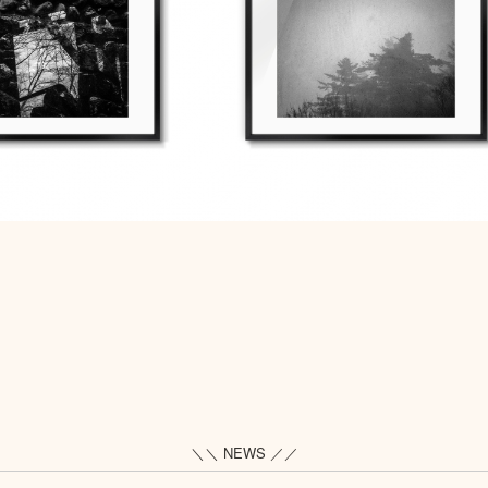
＼＼ NEWS ／／