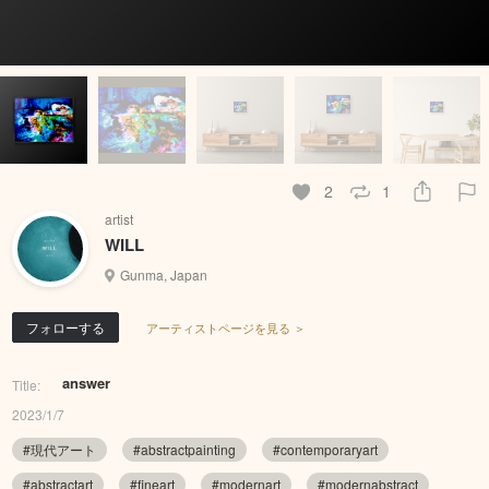
2
1
artist
WILL
Gunma, Japan
フォローする
アーティストページを見る ＞
answer
Title:
2023/1/7
#現代アート
#abstractpainting
#contemporaryart
#abstractart
#fineart
#modernart
#modernabstract