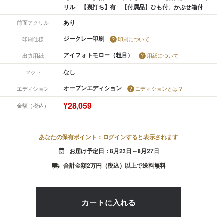
リル 【裏打ち】有 【付属品】ひも付、かぶせ箱付
あり
前面アクリル
ジークレー印刷
印刷仕様
印刷について
アイフォトモロー（粗目）
出力用紙
用紙について
なし
マット
オープンエディション
エディション
エディションとは？
¥28,059
金額（税込）
あなたの保有ポイント：ログインすると表示されます
お届け予定日：8月22日～8月27日
event_available
合計金額2万円（税込）以上で送料無料
local_shipping