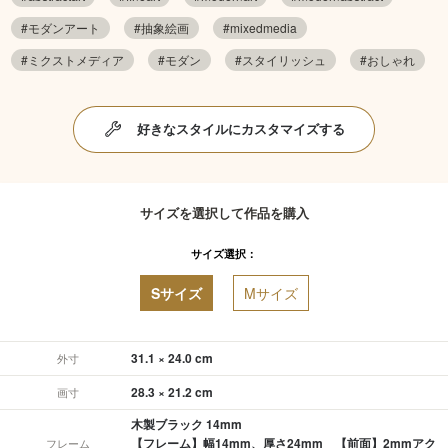
#モダンアート
#抽象絵画
#mixedmedia
#ミクストメディア
#モダン
#スタイリッシュ
#おしゃれ
好きなスタイルにカスタマイズする
サイズを選択して作品を購入
サイズ選択：
Sサイズ
Mサイズ
31.1 × 24.0 cm
外寸
28.3 × 21.2 cm
画寸
木製ブラック 14mm
【フレーム】幅14mm、厚さ24mm 【前面】2mmアク
フレーム