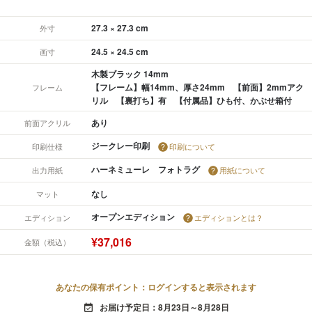
27.3 × 27.3 cm
外寸
24.5 × 24.5 cm
画寸
木製ブラック 14mm
【フレーム】幅14mm、厚さ24mm 【前面】2mmアク
フレーム
リル 【裏打ち】有 【付属品】ひも付、かぶせ箱付
あり
前面アクリル
ジークレー印刷
印刷仕様
印刷について
ハーネミューレ フォトラグ
出力用紙
用紙について
なし
マット
オープンエディション
エディション
エディションとは？
¥37,016
金額（税込）
あなたの保有ポイント：ログインすると表示されます
お届け予定日：8月23日～8月28日
event_available