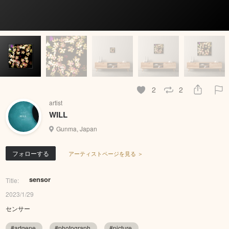
2
2
artist
WILL
Gunma, Japan
フォローする
アーティストページを見る ＞
sensor
Title:
2023/1/29
センサー
#artgene
#photograph
#picture