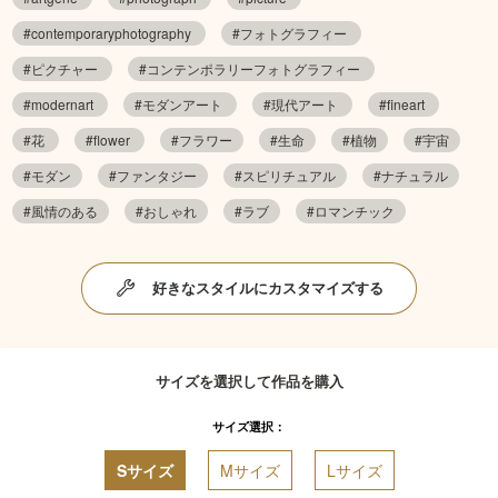
#contemporaryphotography
#フォトグラフィー
#ピクチャー
#コンテンポラリーフォトグラフィー
#modernart
#モダンアート
#現代アート
#fineart
#花
#flower
#フラワー
#生命
#植物
#宇宙
#モダン
#ファンタジー
#スピリチュアル
#ナチュラル
#風情のある
#おしゃれ
#ラブ
#ロマンチック
好きなスタイルにカスタマイズする
サイズを選択して作品を購入
サイズ選択：
Sサイズ
Mサイズ
Lサイズ