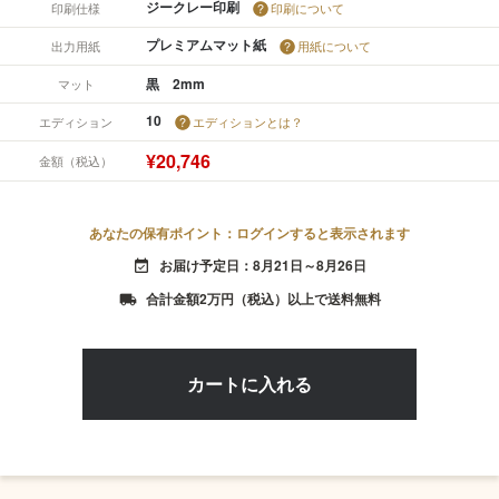
ジークレー印刷
印刷仕様
印刷について
プレミアムマット紙
出力用紙
用紙について
黒 2mm
マット
10
エディション
エディションとは？
¥20,746
金額（税込）
あなたの保有ポイント：ログインすると表示されます
お届け予定日：8月21日～8月26日
event_available
合計金額2万円（税込）以上で送料無料
local_shipping