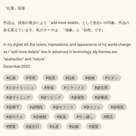
『紅葉』彩葉
作品は、技術の進歩により「add more details」として色合いや印象、作品の
姿を変えています。私のテーマは、『抽象』と『自然』です。
In my digital art, the colors, impressions, and appearance of my works change
as I "add more details" due to advances in technology. My themes are
"abstraction" and "nature".
December.2023
#紅葉
#写実
#風景
#自然
#植物
#モダン
#スタイリッシュ
#幸福
#リラックス
#@玄関
#@ダイニング
#@リビング
#@寝室
#@書斎
#@廊下
#@階段
#@オフィス
#@カフェ
#@病院
#@ホテル
#@旅館
#新居
#引っ越し
#開店
#開業
#誕生日
#出産
#結婚
#還暦