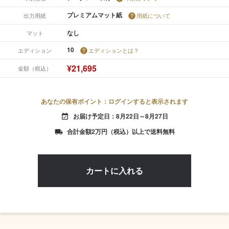
プレミアムマット紙
出力用紙
用紙について
なし
マット
10
エディション
エディションとは？
¥21,695
金額（税込）
あなたの保有ポイント：ログインすると表示されます
お届け予定日：8月22日～8月27日
event_available
合計金額2万円（税込）以上で送料無料
local_shipping