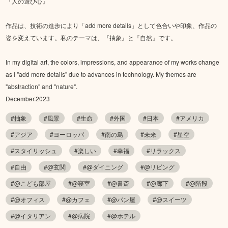
『人の遊び心』
作品は、技術の進歩により「add more details」として色合いや印象、作品の
姿を変えています。私のテーマは、『抽象』と『自然』です。
In my digital art, the colors, impressions, and appearance of my works change
as I "add more details" due to advances in technology. My themes are
"abstraction" and "nature".
December.2023
#抽象
#風景
#生命
#外国
#日本
#アメリカ
#アジア
#ヨーロッパ
#南の島
#未来
#星空
#スタイリッシュ
#楽しい
#幸福
#リラックス
#自由
#@玄関
#@ダイニング
#@リビング
#@こども部屋
#@寝室
#@書斎
#@廊下
#@階段
#@オフィス
#@カフェ
#@パン屋
#@スイーツ
#@イタリアン
#@病院
#@ホテル