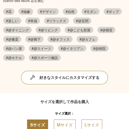
cueillir des fleurs 花を摘む
#花
#抽象
#デザイン
#自然
#モダン
#ポップ
#楽しい
#幸福
#リラックス
#@玄関
#@ダイニング
#@リビング
#@こども部屋
#@寝室
#@書斎
#@廊下
#@オフィス
#@カフェ
#@パン屋
#@スイーツ
#@イタリアン
#@病院
#@ホテル
#@スポーツ施設
好きなスタイルにカスタマイズする
サイズを選択して作品を購入
サイズ選択：
Sサイズ
Mサイズ
Lサイズ