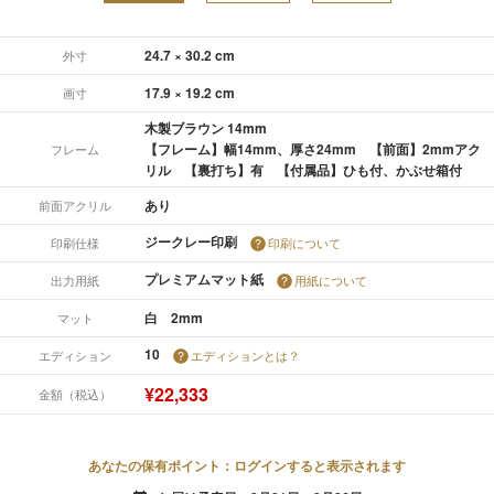
24.7 × 30.2 cm
外寸
17.9 × 19.2 cm
画寸
木製ブラウン 14mm
【フレーム】幅14mm、厚さ24mm 【前面】2mmアク
フレーム
リル 【裏打ち】有 【付属品】ひも付、かぶせ箱付
あり
前面アクリル
ジークレー印刷
印刷仕様
印刷について
プレミアムマット紙
出力用紙
用紙について
白 2mm
マット
10
エディション
エディションとは？
¥22,333
金額（税込）
あなたの保有ポイント：ログインすると表示されます