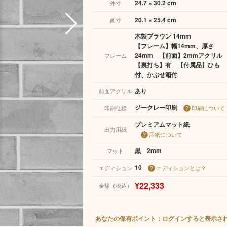
24.7 × 30.2 cm
外寸
20.1 × 25.4 cm
画寸
木製ブラウン 14mm
【フレーム】幅14mm、厚さ
24mm 【前面】2mmアクリ
フレーム
【裏打ち】有 【付属品】ひも
付、かぶせ箱付
あり
前面アクリル
ジークレー印刷
印刷仕様
印刷について
プレミアムマット紙
出力用紙
用紙について
黒 2mm
マット
10
エディション
エディションとは？
¥22,333
金額（税込）
あなたの保有ポイント：ログインすると表示さ