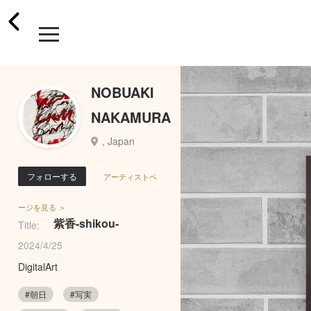
NOBUAKI
NAKAMURA
, Japan
フォローする
アーティストペ
ージを見る ＞
紫香-shikou-
Title:
2024/4/25
DigitalArt
#朝日
#写実