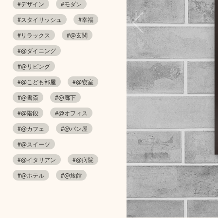
#デザイン
#モダン
#スタイリッシュ
#幸福
#リラックス
#@玄関
#@ダイニング
#@リビング
#@こども部屋
#@寝室
#@書斎
#@廊下
#@階段
#@オフィス
#@カフェ
#@パン屋
#@スイーツ
#@イタリアン
#@病院
#@ホテル
#@旅館