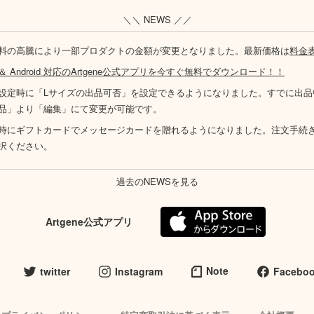
＼＼ NEWS ／／
料の高騰により一部プロダクトの金額が変更となりました。最新価格は
料金
S ＆ Android 対応のArtgene公式アプリを今すぐ無料でダウンロード！！
設定時に「Lサイズの出品可否」を設定できるようになりました。すでに出品
品」より「編集」にて変更が可能です。
時にギフトカードでメッセージカードを贈れるようになりました。注文手続
択ください。
過去のNEWSを見る
Artgene公式アプリ
Note
twitter
Instagram
Facebo