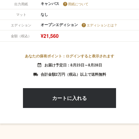
キャンバス
出力用紙
用紙について
なし
マット
オープンエディション
エディション
エディションとは？
¥21,560
金額（税込）
あなたの保有ポイント：ログインすると表示されます
お届け予定日：8月23日～8月28日
event_available
合計金額2万円（税込）以上で送料無料
local_shipping