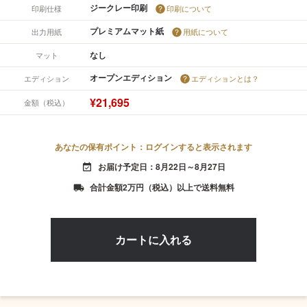
ジークレー印刷
印刷仕様
印刷について
プレミアムマット紙
出力用紙
用紙について
なし
マット
オープンエディション
エディション
エディションとは？
¥21,695
金額（税込）
あなたの保有ポイント：ログインすると表示されます
お届け予定日：8月22日～8月27日
event_available
合計金額2万円（税込）以上で送料無料
local_shipping