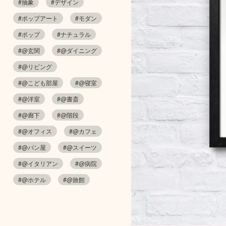
#抽象
#デザイン
#ポップアート
#モダン
#ポップ
#ナチュラル
#@玄関
#@ダイニング
#@リビング
#@こども部屋
#@寝室
#@洋室
#@書斎
#@廊下
#@階段
#@オフィス
#@カフェ
#@パン屋
#@スイーツ
#@イタリアン
#@病院
#@ホテル
#@旅館