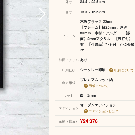
28.5 × 28.5 cm
外寸
16.5 × 16.5 cm
画寸
木製ブラック 20mm
【フレーム】幅20mm、厚さ
30mm、木材：アルダー 【前
フレーム
面】2mmアクリル 【裏打ち】
有 【付属品】ひも付、かぶせ箱
付
あり
前面アクリル
ジークレー印刷
印刷仕様
印刷について
プレミアムマット紙
出力用紙
用紙について
白 2mm
マット
オープンエディション
エディション
エディションとは？
¥24,376
金額（税込）