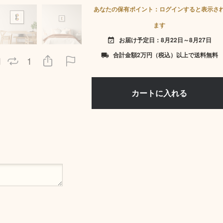
あなたの保有ポイント：ログインすると表示さ
ます
お届け予定日：8月22日～8月27日
event_available
合計金額2万円（税込）以上で送料無料
local_shipping
1
1