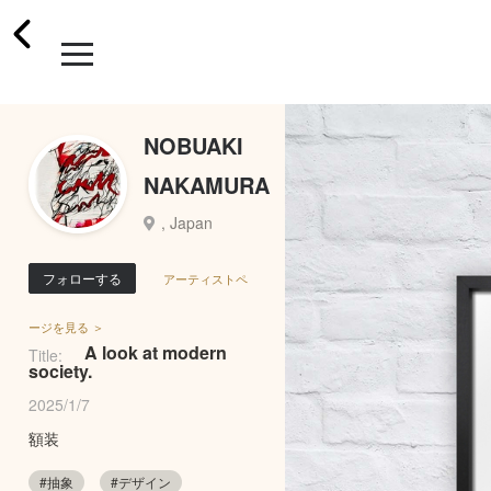
NOBUAKI
NAKAMURA
, Japan
フォローする
アーティストペ
ージを見る ＞
A look at modern
Title:
society.
2025/1/7
額装
#抽象
#デザイン