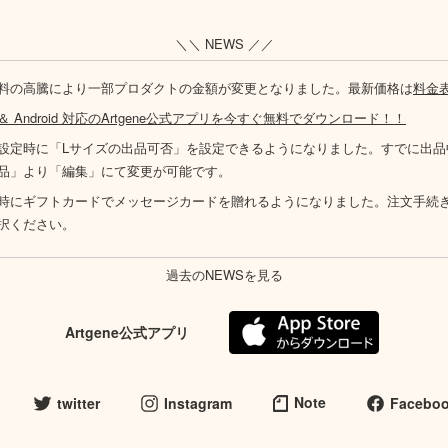
＼＼ NEWS ／／
料の高騰により一部プロダクトの金額が変更となりました。最新価格は
料金
S ＆ Android 対応のArtgene公式アプリを今すぐ無料でダウンロード！！
設定時に「Lサイズの出品可否」を設定できるようになりました。すでに出品
品」より「編集」にて変更が可能です。
時にギフトカードでメッセージカードを贈れるようになりました。注文手続
択ください。
過去のNEWSを見る
Artgene公式アプリ
Note
twitter
Instagram
Facebo