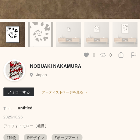
0
0
NOBUAKI NAKAMURA
, Japan
フォローする
アーティストページを見る ＞
untitled
Title:
2025/10/26
アイフォトモロー（粗目）
#静物
#デザイン
#ポップアート