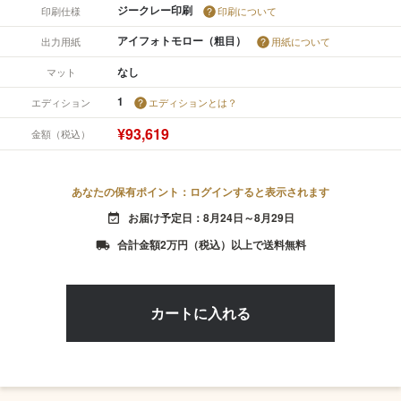
ジークレー印刷
印刷仕様
印刷について
アイフォトモロー（粗目）
出力用紙
用紙について
なし
マット
1
エディション
エディションとは？
¥93,619
金額（税込）
あなたの保有ポイント：ログインすると表示されます
お届け予定日：8月24日～8月29日
event_available
合計金額2万円（税込）以上で送料無料
local_shipping