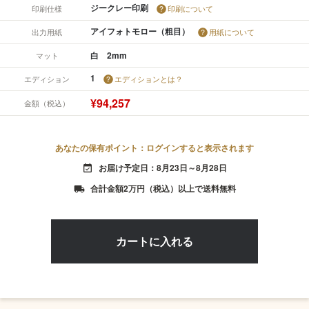
ジークレー印刷
印刷仕様
印刷について
アイフォトモロー（粗目）
出力用紙
用紙について
白 2mm
マット
1
エディション
エディションとは？
¥94,257
金額（税込）
あなたの保有ポイント：ログインすると表示されます
お届け予定日：8月23日～8月28日
event_available
合計金額2万円（税込）以上で送料無料
local_shipping