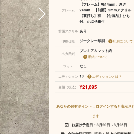
【フレーム】幅14mm、厚さ
24mm 【前面】2mmアクリ
フレーム
【裏打ち】有 【付属品】ひも
付、かぶせ箱付
あり
前面アクリル
ジークレー印刷
印刷仕様
印刷について
プレミアムマット紙
出力用紙
用紙について
なし
マット
10
エディション
エディションとは？
¥21,695
金額（税込）
あなたの保有ポイント：ログインすると表示さ
ます
お届け予定日：8月20日～8月25日
event_available
合計金額2万円（税込）以上で送料無料
local_shipping