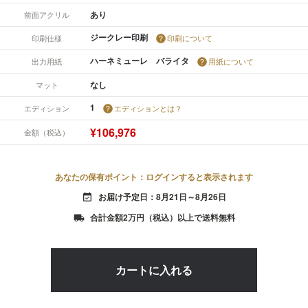
あり
前面アクリル
ジークレー印刷
印刷仕様
印刷について
ハーネミューレ バライタ
出力用紙
用紙について
なし
マット
1
エディション
エディションとは？
¥106,976
金額（税込）
あなたの保有ポイント：ログインすると表示されます
お届け予定日：8月21日～8月26日
event_available
合計金額2万円（税込）以上で送料無料
local_shipping