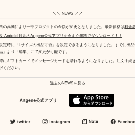
＼＼ NEWS ／／
料の高騰により一部プロダクトの金額が変更となりました。最新価格は
料金
S ＆ Android 対応のArtgene公式アプリを今すぐ無料でダウンロード！！
設定時に「Lサイズの出品可否」を設定できるようになりました。すでに出品
品」より「編集」にて変更が可能です。
時にギフトカードでメッセージカードを贈れるようになりました。注文手続
択ください。
過去のNEWSを見る
Artgene公式アプリ
Note
twitter
Instagram
Facebo