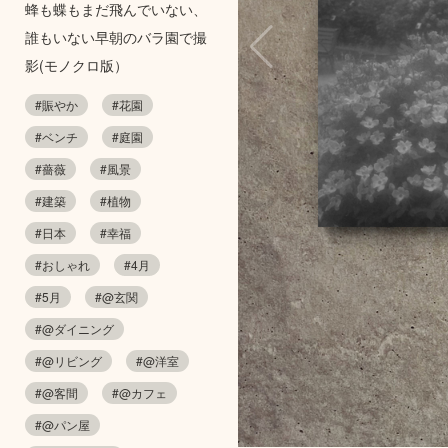
蜂も蝶もまだ飛んでいない、
誰もいない早朝のバラ園で撮
影(モノクロ版）
#賑やか
#花園
#ベンチ
#庭園
#薔薇
#風景
#建築
#植物
#日本
#幸福
#おしゃれ
#4月
#5月
#@玄関
#@ダイニング
#@リビング
#@洋室
#@客間
#@カフェ
#@パン屋