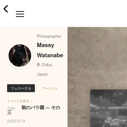
Photographer
Massy
Watanabe
Chiba,
Japan
フォローする
アーティス
トページを見る ＞
朝のバラ園 ― その
Title:
三
2025/5/14