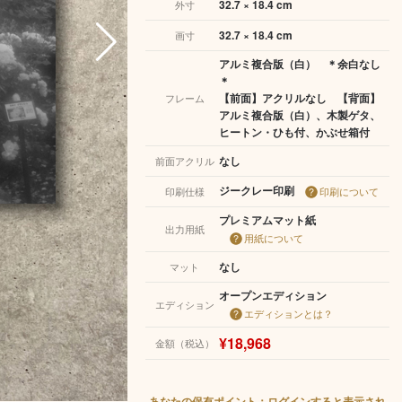
32.7 × 18.4 cm
外寸
32.7 × 18.4 cm
画寸
アルミ複合版（白） ＊余白なし
＊
【前面】アクリルなし 【背面】
フレーム
アルミ複合版（白）、木製ゲタ、
ヒートン・ひも付、かぶせ箱付
なし
前面アクリル
ジークレー印刷
印刷仕様
印刷について
プレミアムマット紙
出力用紙
用紙について
なし
マット
オープンエディション
エディション
エディションとは？
¥18,968
金額（税込）
あなたの保有ポイント：ログインすると表示され