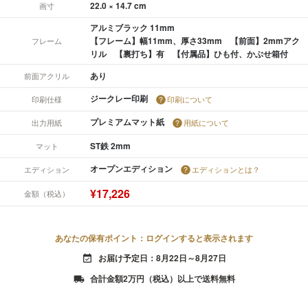
22.0 × 14.7 cm
画寸
アルミブラック 11mm
【フレーム】幅11mm、厚さ33mm 【前面】2mmアク
フレーム
リル 【裏打ち】有 【付属品】ひも付、かぶせ箱付
あり
前面アクリル
ジークレー印刷
印刷仕様
印刷について
プレミアムマット紙
出力用紙
用紙について
ST鉄 2mm
マット
オープンエディション
エディション
エディションとは？
¥17,226
金額（税込）
あなたの保有ポイント：ログインすると表示されます
お届け予定日：8月22日～8月27日
event_available
合計金額2万円（税込）以上で送料無料
local_shipping