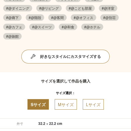
#@ダイニング
#@リビング
#@こども部屋
#@洋室
#@廊下
#@階段
#@客間
#@オフィス
#@別荘
#@カフェ
#@スイーツ
#@和食
#@ホテル
#@旅館
好きなスタイルにカスタマイズする
サイズを選択して作品を購入
サイズ選択：
Sサイズ
Mサイズ
Lサイズ
32.2 × 22.2 cm
外寸