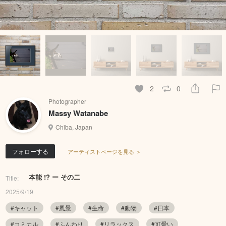
2
0
Photographer
Massy Watanabe
Chiba, Japan
フォローする
アーティストページを見る ＞
本能 !? ー その二
Title:
2025/9/19
#キャット
#風景
#生命
#動物
#日本
#コミカル
#ふんわり
#リラックス
#可愛い