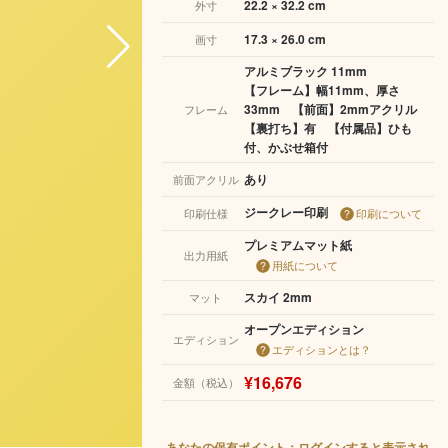
22.2 × 32.2 cm
外寸
17.3 × 26.0 cm
画寸
アルミブラック 11mm
【フレーム】幅11mm、厚さ
33mm 【前面】2mmアクリル
フレーム
【裏打ち】有 【付属品】ひも
付、かぶせ箱付
あり
前面アクリル
ジークレー印刷
印刷仕様
印刷について
プレミアムマット紙
出力用紙
用紙について
スカイ 2mm
マット
オープンエディション
エディション
エディションとは？
¥16,676
金額（税込）
あなたの保有ポイント：ログインすると表示され