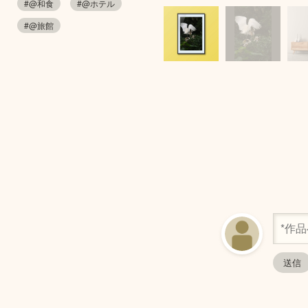
#@和食
#@ホテル
#@旅館