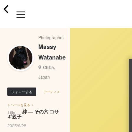
Photographer
Massy
Watanabe
Chiba,
Japan
フォローする
アーティス
トページを見る ＞
絆 ― その六 コサ
Title:
ギ親子
2025/6/28