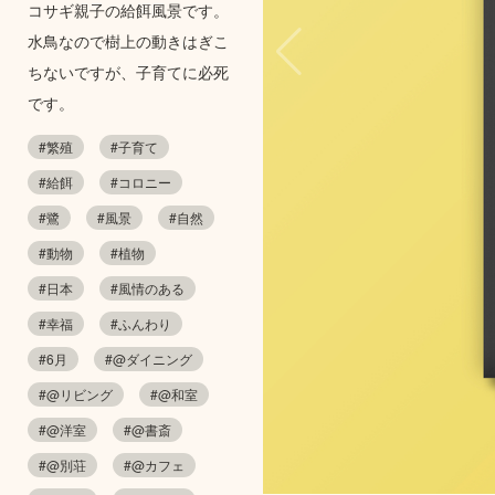
コサギ親子の給餌風景です。
水鳥なので樹上の動きはぎこ
ちないですが、子育てに必死
です。
#繁殖
#子育て
#給餌
#コロニー
#鷺
#風景
#自然
#動物
#植物
#日本
#風情のある
#幸福
#ふんわり
#6月
#@ダイニング
#@リビング
#@和室
#@洋室
#@書斎
#@別荘
#@カフェ