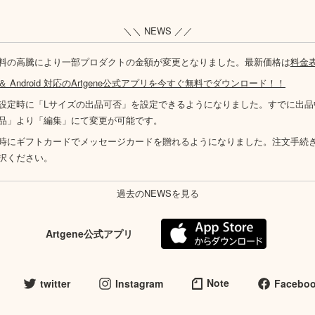
＼＼ NEWS ／／
料の高騰により一部プロダクトの金額が変更となりました。最新価格は
料金
S ＆ Android 対応のArtgene公式アプリを今すぐ無料でダウンロード！！
設定時に「Lサイズの出品可否」を設定できるようになりました。すでに出品
品」より「編集」にて変更が可能です。
時にギフトカードでメッセージカードを贈れるようになりました。注文手続
択ください。
過去のNEWSを見る
Artgene公式アプリ
Note
twitter
Instagram
Facebo