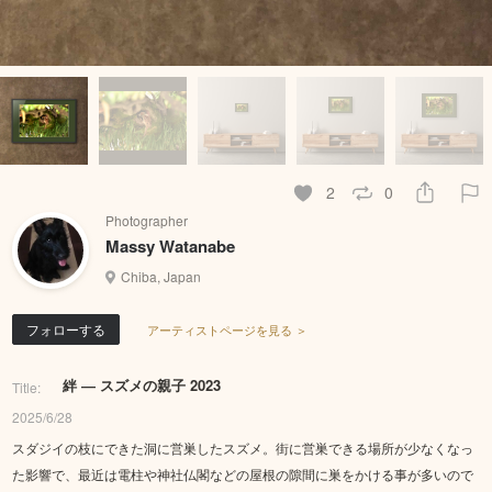
2
0
Photographer
Massy Watanabe
Chiba, Japan
フォローする
アーティストページを見る ＞
絆 ― スズメの親子 2023
Title:
2025/6/28
スダジイの枝にできた洞に営巣したスズメ。街に営巣できる場所が少なくなっ
た影響で、最近は電柱や神社仏閣などの屋根の隙間に巣をかける事が多いので