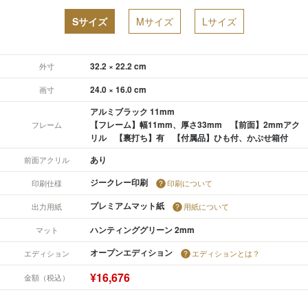
Sサイズ
Mサイズ
Lサイズ
32.2 × 22.2 cm
外寸
24.0 × 16.0 cm
画寸
アルミブラック 11mm
【フレーム】幅11mm、厚さ33mm 【前面】2mmアク
フレーム
リル 【裏打ち】有 【付属品】ひも付、かぶせ箱付
あり
前面アクリル
ジークレー印刷
印刷仕様
印刷について
プレミアムマット紙
出力用紙
用紙について
ハンティンググリーン 2mm
マット
オープンエディション
エディション
エディションとは？
¥16,676
金額（税込）