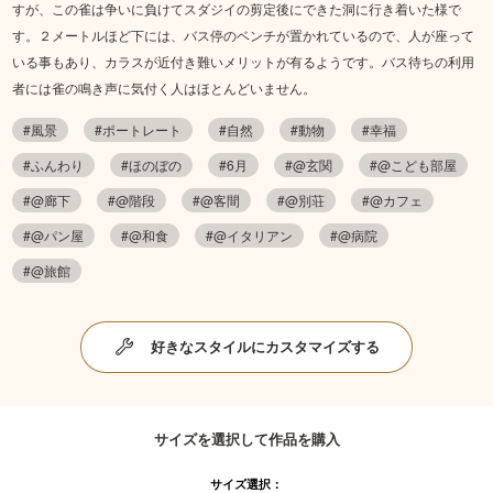
すが、この雀は争いに負けてスダジイの剪定後にできた洞に行き着いた様で
す。２メートルほど下には、バス停のベンチが置かれているので、人が座って
いる事もあり、カラスが近付き難いメリットが有るようです。バス待ちの利用
者には雀の鳴き声に気付く人はほとんどいません。
#風景
#ポートレート
#自然
#動物
#幸福
#ふんわり
#ほのぼの
#6月
#@玄関
#@こども部屋
#@廊下
#@階段
#@客間
#@別荘
#@カフェ
#@パン屋
#@和食
#@イタリアン
#@病院
#@旅館
好きなスタイルにカスタマイズする
サイズを選択して作品を購入
サイズ選択：