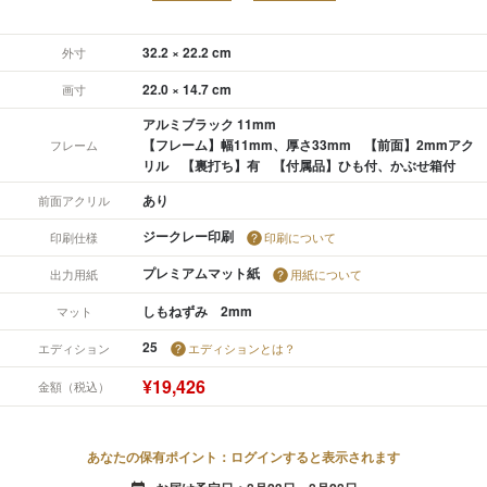
32.2 × 22.2 cm
外寸
22.0 × 14.7 cm
画寸
アルミブラック 11mm
【フレーム】幅11mm、厚さ33mm 【前面】2mmアク
フレーム
リル 【裏打ち】有 【付属品】ひも付、かぶせ箱付
あり
前面アクリル
ジークレー印刷
印刷仕様
印刷について
プレミアムマット紙
出力用紙
用紙について
しもねずみ 2mm
マット
25
エディション
エディションとは？
¥19,426
金額（税込）
あなたの保有ポイント：ログインすると表示されます