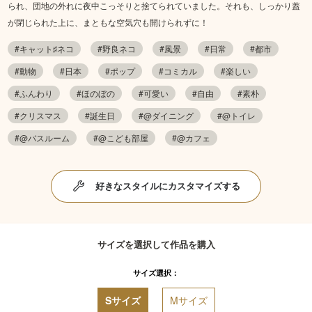
られ、団地の外れに夜中こっそりと捨てられていました。それも、しっかり蓋
が閉じられた上に、まともな空気穴も開けられずに！
#キャット♯ネコ
#野良ネコ
#風景
#日常
#都市
#動物
#日本
#ポップ
#コミカル
#楽しい
#ふんわり
#ほのぼの
#可愛い
#自由
#素朴
#クリスマス
#誕生日
#@ダイニング
#@トイレ
#@バスルーム
#@こども部屋
#@カフェ
好きなスタイルにカスタマイズする
サイズを選択して作品を購入
サイズ選択：
Sサイズ
Mサイズ