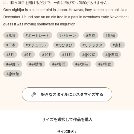
に、時々薄目を開けるだけで、一向に飛び立つ気配がありません。
Grey nightjar is a summer bird in Japan. However, they can be seen until late
December. I found one on an old tree in a park in downtown early November. I
guess it was moving southward for migration.
#風景
#ポートレート
#パターン
#自然
#動物
#日本
#ナチュラル
#わびさび
#リラックス
#素朴
#8月
#9月
#10月
#11月
#@和室
#@書斎
#@廊下
#@階段
#@客間
#@別荘
#@和食
#@旅館
好きなスタイルにカスタマイズする
サイズを選択して作品を購入
サイズ選択：