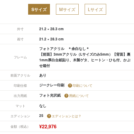
Sサイズ
Mサイズ
Lサイズ
21.2 × 28.3 cm
外寸
21.2 × 28.3 cm
画寸
フォトアクリル ＊余白なし＊
【前面】3mmアクリル（Lサイズのみ5mm）【背面】裏
フレーム
1mm厚白台紙貼り、木製ゲタ、ヒートン・ひも付、かぶ
せ箱付
あり
前面アクリル
ジークレー印刷
印刷仕様
印刷について
フォト光沢紙
出力用紙
用紙について
なし
マット
25
エディション
エディションとは？
¥22,976
金額（税込）