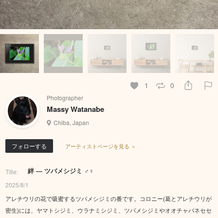
1
0
Photographer
Massy Watanabe
Chiba, Japan
フォローする
アーティストページを見る ＞
絆 ― ツバメシジミ ♂♀
Title:
2025/8/1
アレチウリの花で吸蜜するツバメシジミの番です。コロニー(葛とアレチウリが
密生)には、ヤマトシジミ、ウラナミシジミ、ツバメシジミやオオチャバネセセ