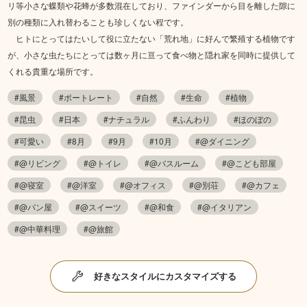
リ等小さな蝶類や花蜂が多数混在しており、ファインダーから目を離した隙に
別の種類に入れ替わることも珍しくない程です。
ヒトにとってはたいして役に立たない「荒れ地」に好んで繁殖する植物です
が、小さな虫たちにとっては数ヶ月に亘って食べ物と隠れ家を同時に提供して
くれる貴重な場所です。
#風景
#ポートレート
#自然
#生命
#植物
#昆虫
#日本
#ナチュラル
#ふんわり
#ほのぼの
#可愛い
#8月
#9月
#10月
#@ダイニング
#@リビング
#@トイレ
#@バスルーム
#@こども部屋
#@寝室
#@洋室
#@オフィス
#@別荘
#@カフェ
#@パン屋
#@スイーツ
#@和食
#@イタリアン
#@中華料理
#@旅館
好きなスタイルにカスタマイズする