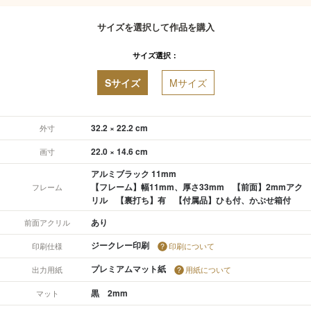
サイズを選択して作品を購入
サイズ選択：
Sサイズ
Mサイズ
32.2 × 22.2 cm
外寸
22.0 × 14.6 cm
画寸
アルミブラック 11mm
【フレーム】幅11mm、厚さ33mm 【前面】2mmアク
フレーム
リル 【裏打ち】有 【付属品】ひも付、かぶせ箱付
あり
前面アクリル
ジークレー印刷
印刷仕様
印刷について
プレミアムマット紙
出力用紙
用紙について
黒 2mm
マット