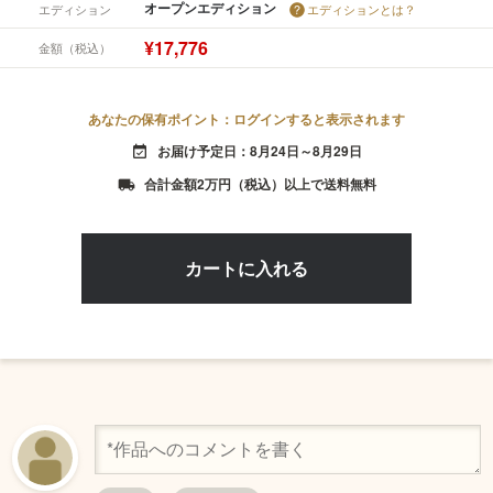
オープンエディション
エディション
エディションとは？
¥17,776
金額（税込）
あなたの保有ポイント：ログインすると表示されます
お届け予定日：8月24日～8月29日
event_available
合計金額2万円（税込）以上で送料無料
local_shipping