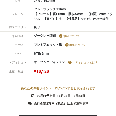
24.0 × 16.0 cm
画寸
アルミブラック 11mm
【フレーム】幅11mm、厚さ33mm 【前面】2mmアク
フレーム
リル 【裏打ち】有 【付属品】ひも付、かぶせ箱付
あり
前面アクリル
ジークレー印刷
印刷仕様
印刷について
プレミアムマット紙
出力用紙
用紙について
ST鉄 2mm
マット
オープンエディション
エディション
エディションとは？
¥16,126
金額（税込）
あなたの保有ポイント：ログインすると表示されます
お届け予定日：8月23日～8月28日
event_available
合計金額2万円（税込）以上で送料無料
local_shipping