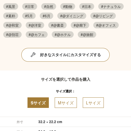
#風景
#日常
#自然
#動物
#日本
#ナチュラル
#素朴
#5月
#6月
#@ダイニング
#@リビング
#@和室
#@洋室
#@書斎
#@廊下
#@オフィス
#@別荘
#@カフェ
#@ホテル
#@旅館
好きなスタイルにカスタマイズする
サイズを選択して作品を購入
サイズ選択：
Sサイズ
Mサイズ
Lサイズ
32.2 × 22.2 cm
外寸