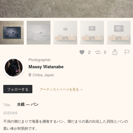
2
0
Photographer
Massy Watanabe
Chiba, Japan
フォローする
アーティストページを見る ＞
水鏡 — バン
Title:
2025/6/6
干潟の潮だまりで海藻を捕食するバン。潮だまりの底の白化した貝殻とバンの
黒い体が対照的です。