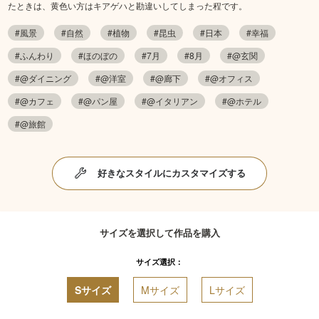
たときは、黄色い方はキアゲハと勘違いしてしまった程です。
#風景
#自然
#植物
#昆虫
#日本
#幸福
#ふんわり
#ほのぼの
#7月
#8月
#@玄関
#@ダイニング
#@洋室
#@廊下
#@オフィス
#@カフェ
#@パン屋
#@イタリアン
#@ホテル
#@旅館
好きなスタイルにカスタマイズする
サイズを選択して作品を購入
サイズ選択：
Sサイズ
Mサイズ
Lサイズ