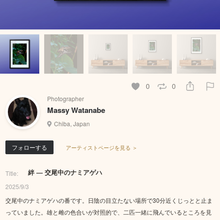
0
0
Photographer
Massy Watanabe
Chiba, Japan
フォローする
アーティストページを見る ＞
絆 ― 交尾中のナミアゲハ
Title:
2025/9/3
交尾中のナミアゲハの番です。日陰の目立たない場所で30分近くじっとと止ま
っていました。雄と雌の色合いが対照的で、二匹一緒に飛んでいるところを見