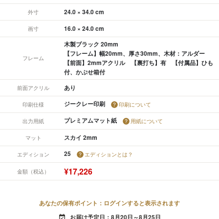
24.0 × 34.0 cm
外寸
16.0 × 24.0 cm
画寸
木製ブラック 20mm
【フレーム】幅20mm、厚さ30mm、木材：アルダー
フレーム
【前面】2mmアクリル 【裏打ち】有 【付属品】ひも
付、かぶせ箱付
あり
前面アクリル
ジークレー印刷
印刷仕様
印刷について
プレミアムマット紙
出力用紙
用紙について
スカイ 2mm
マット
25
エディション
エディションとは？
¥17,226
金額（税込）
あなたの保有ポイント：ログインすると表示されます
お届け予定日：8月20日～8月25日
event_available