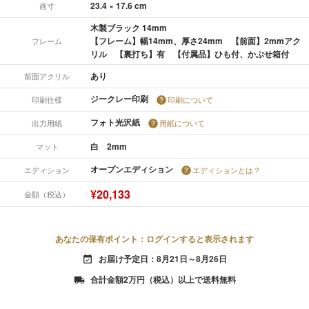
23.4 × 17.6 cm
画寸
木製ブラック 14mm
【フレーム】幅14mm、厚さ24mm 【前面】2mmアク
フレーム
リル 【裏打ち】有 【付属品】ひも付、かぶせ箱付
あり
前面アクリル
ジークレー印刷
印刷仕様
印刷について
フォト光沢紙
出力用紙
用紙について
白 2mm
マット
オープンエディション
エディション
エディションとは？
¥20,133
金額（税込）
あなたの保有ポイント：ログインすると表示されます
お届け予定日：8月21日～8月26日
event_available
合計金額2万円（税込）以上で送料無料
local_shipping