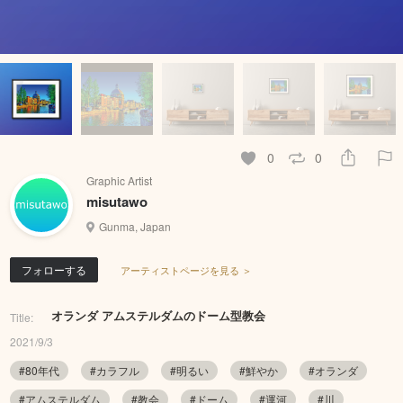
0
0
Graphic Artist
misutawo
Gunma, Japan
フォローする
アーティストページを見る ＞
オランダ アムステルダムのドーム型教会
Title:
2021/9/3
#80年代
#カラフル
#明るい
#鮮やか
#オランダ
#アムステルダム
#教会
#ドーム
#運河
#川