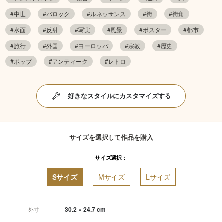
#中世
#バロック
#ルネッサンス
#街
#街角
#水面
#反射
#写実
#風景
#ポスター
#都市
#旅行
#外国
#ヨーロッパ
#宗教
#歴史
#ポップ
#アンティーク
#レトロ
好きなスタイルにカスタマイズする
サイズを選択して作品を購入
サイズ選択：
Sサイズ
Mサイズ
Lサイズ
30.2 × 24.7 cm
外寸