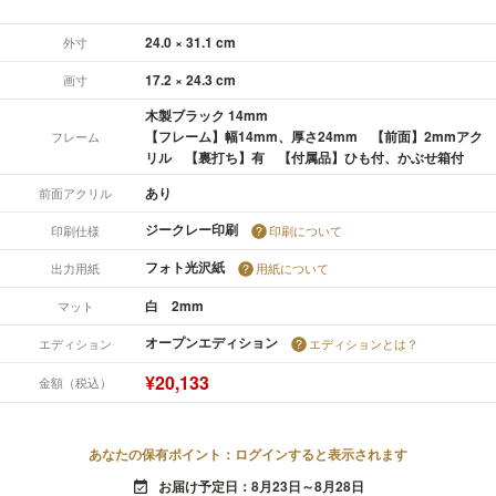
24.0 × 31.1 cm
外寸
17.2 × 24.3 cm
画寸
木製ブラック 14mm
【フレーム】幅14mm、厚さ24mm 【前面】2mmアク
フレーム
リル 【裏打ち】有 【付属品】ひも付、かぶせ箱付
あり
前面アクリル
ジークレー印刷
印刷仕様
印刷について
フォト光沢紙
出力用紙
用紙について
白 2mm
マット
オープンエディション
エディション
エディションとは？
¥20,133
金額（税込）
あなたの保有ポイント：ログインすると表示されます
お届け予定日：8月23日～8月28日
event_available