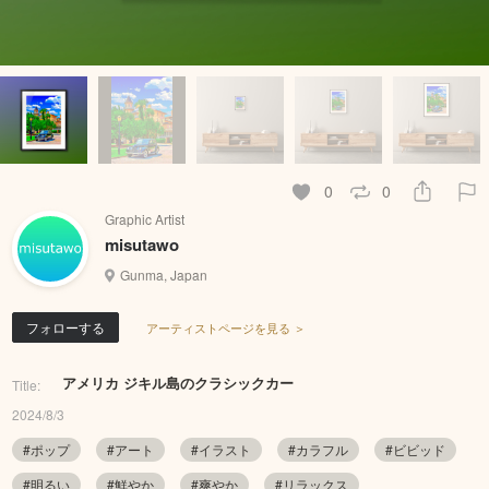
0
0
Graphic Artist
misutawo
Gunma, Japan
フォローする
アーティストページを見る ＞
アメリカ ジキル島のクラシックカー
Title:
2024/8/3
#ポップ
#アート
#イラスト
#カラフル
#ビビッド
#明るい
#鮮やか
#爽やか
#リラックス