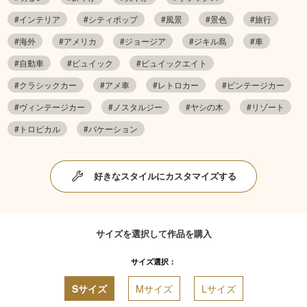
#インテリア
#シティポップ
#風景
#景色
#旅行
#海外
#アメリカ
#ジョージア
#ジキル島
#車
#自動車
#ビュイック
#ビュイックエイト
#クラシックカー
#アメ車
#レトロカー
#ビンテージカー
#ヴィンテージカー
#ノスタルジー
#ヤシの木
#リゾート
#トロピカル
#バケーション
好きなスタイルにカスタマイズする
サイズを選択して作品を購入
サイズ選択：
Sサイズ
Mサイズ
Lサイズ